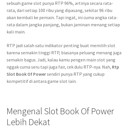
sebuah game slot punya RTP 96%, artinya secara rata-
rata, dari setiap 100 ribu yang dipasang, sekitar 96 ribu
akan kembali ke pemain. Tapi ingat, ini cuma angka rata-
rata dalam jangka panjang, bukan jaminan menang setiap
kali main.
RTP jadi salah satu indikator penting buat memilih slot
karena semakin tinggi RTP, biasanya peluang menang juga
semakin bagus. Jadi, kalau kamu pengen main slot yang
nggak cuma seru tapi juga fair, cek dulu RTP-nya. Nah,
Rtp
Slot Book Of Power
sendiri punya RTP yang cukup
kompetitif di antara game slot lain.
Mengenal Slot Book Of Power
Lebih Dekat