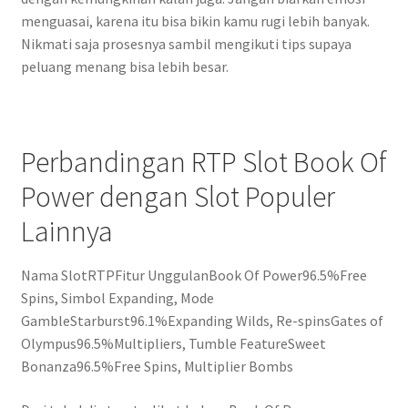
menguasai, karena itu bisa bikin kamu rugi lebih banyak.
Nikmati saja prosesnya sambil mengikuti tips supaya
peluang menang bisa lebih besar.
Perbandingan RTP Slot Book Of
Power dengan Slot Populer
Lainnya
Nama SlotRTPFitur UnggulanBook Of Power96.5%Free
Spins, Simbol Expanding, Mode
GambleStarburst96.1%Expanding Wilds, Re-spinsGates of
Olympus96.5%Multipliers, Tumble FeatureSweet
Bonanza96.5%Free Spins, Multiplier Bombs