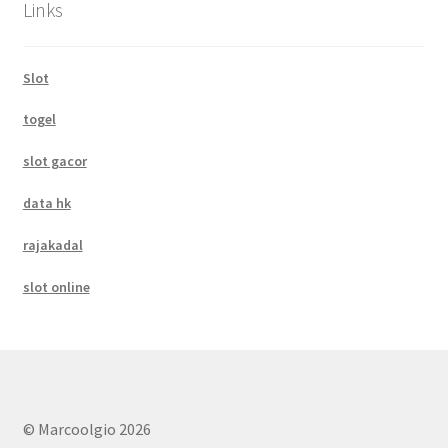
Links
Slot
togel
slot gacor
data hk
rajakadal
slot online
© Marcoolgio 2026