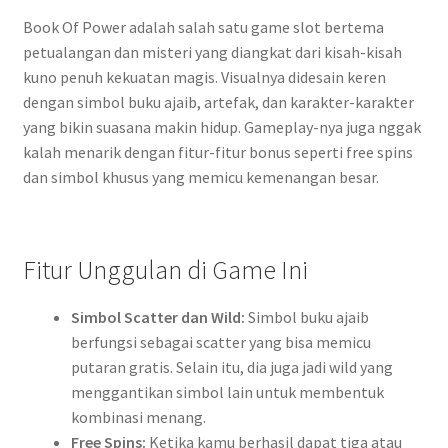
Book Of Power adalah salah satu game slot bertema
petualangan dan misteri yang diangkat dari kisah-kisah
kuno penuh kekuatan magis. Visualnya didesain keren
dengan simbol buku ajaib, artefak, dan karakter-karakter
yang bikin suasana makin hidup. Gameplay-nya juga nggak
kalah menarik dengan fitur-fitur bonus seperti free spins
dan simbol khusus yang memicu kemenangan besar.
Fitur Unggulan di Game Ini
Simbol Scatter dan Wild:
Simbol buku ajaib
berfungsi sebagai scatter yang bisa memicu
putaran gratis. Selain itu, dia juga jadi wild yang
menggantikan simbol lain untuk membentuk
kombinasi menang.
Free Spins:
Ketika kamu berhasil dapat tiga atau