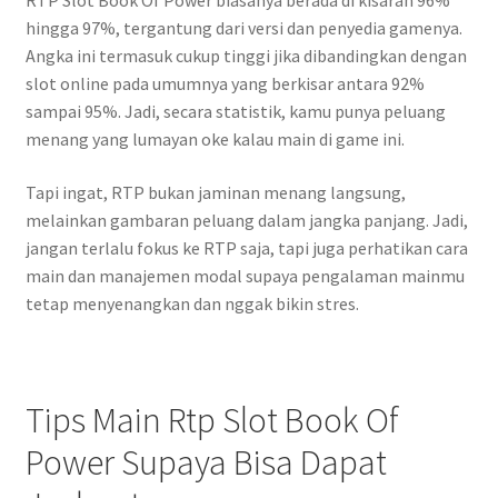
RTP Slot Book Of Power biasanya berada di kisaran 96%
hingga 97%, tergantung dari versi dan penyedia gamenya.
Angka ini termasuk cukup tinggi jika dibandingkan dengan
slot online pada umumnya yang berkisar antara 92%
sampai 95%. Jadi, secara statistik, kamu punya peluang
menang yang lumayan oke kalau main di game ini.
Tapi ingat, RTP bukan jaminan menang langsung,
melainkan gambaran peluang dalam jangka panjang. Jadi,
jangan terlalu fokus ke RTP saja, tapi juga perhatikan cara
main dan manajemen modal supaya pengalaman mainmu
tetap menyenangkan dan nggak bikin stres.
Tips Main Rtp Slot Book Of
Power Supaya Bisa Dapat