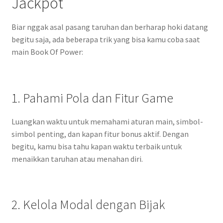
Jackpot
Biar nggak asal pasang taruhan dan berharap hoki datang
begitu saja, ada beberapa trik yang bisa kamu coba saat
main Book Of Power:
1. Pahami Pola dan Fitur Game
Luangkan waktu untuk memahami aturan main, simbol-
simbol penting, dan kapan fitur bonus aktif. Dengan
begitu, kamu bisa tahu kapan waktu terbaik untuk
menaikkan taruhan atau menahan diri.
2. Kelola Modal dengan Bijak