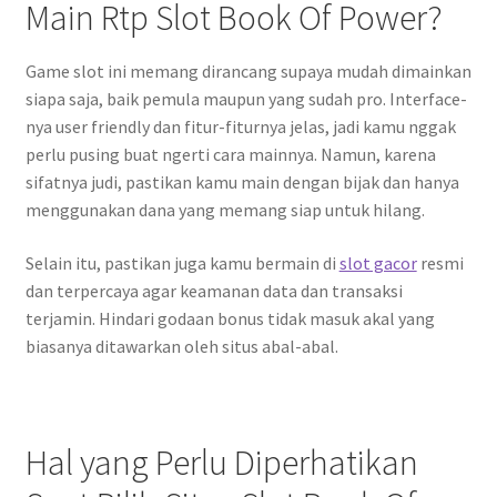
Main Rtp Slot Book Of Power?
Game slot ini memang dirancang supaya mudah dimainkan
siapa saja, baik pemula maupun yang sudah pro. Interface-
nya user friendly dan fitur-fiturnya jelas, jadi kamu nggak
perlu pusing buat ngerti cara mainnya. Namun, karena
sifatnya judi, pastikan kamu main dengan bijak dan hanya
menggunakan dana yang memang siap untuk hilang.
Selain itu, pastikan juga kamu bermain di
slot gacor
resmi
dan terpercaya agar keamanan data dan transaksi
terjamin. Hindari godaan bonus tidak masuk akal yang
biasanya ditawarkan oleh situs abal-abal.
Hal yang Perlu Diperhatikan