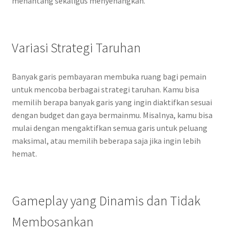
menantang sekaligus menyenangkan.
Variasi Strategi Taruhan
Banyak garis pembayaran membuka ruang bagi pemain
untuk mencoba berbagai strategi taruhan. Kamu bisa
memilih berapa banyak garis yang ingin diaktifkan sesuai
dengan budget dan gaya bermainmu. Misalnya, kamu bisa
mulai dengan mengaktifkan semua garis untuk peluang
maksimal, atau memilih beberapa saja jika ingin lebih
hemat.
Gameplay yang Dinamis dan Tidak
Membosankan