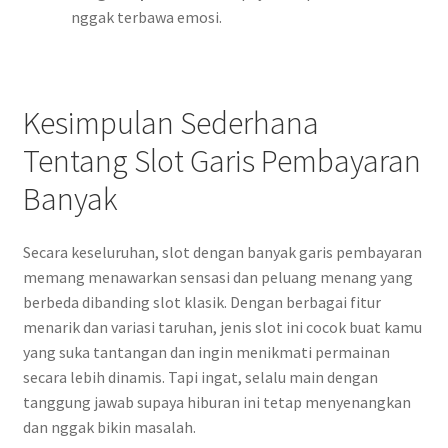
nggak terbawa emosi.
Kesimpulan Sederhana
Tentang Slot Garis Pembayaran
Banyak
Secara keseluruhan, slot dengan banyak garis pembayaran
memang menawarkan sensasi dan peluang menang yang
berbeda dibanding slot klasik. Dengan berbagai fitur
menarik dan variasi taruhan, jenis slot ini cocok buat kamu
yang suka tantangan dan ingin menikmati permainan
secara lebih dinamis. Tapi ingat, selalu main dengan
tanggung jawab supaya hiburan ini tetap menyenangkan
dan nggak bikin masalah.