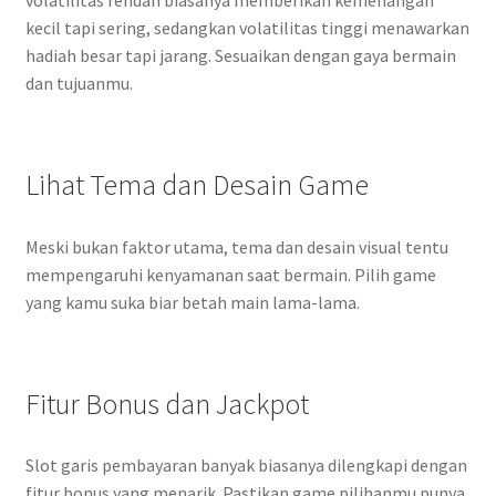
kecil tapi sering, sedangkan volatilitas tinggi menawarkan
hadiah besar tapi jarang. Sesuaikan dengan gaya bermain
dan tujuanmu.
Lihat Tema dan Desain Game
Meski bukan faktor utama, tema dan desain visual tentu
mempengaruhi kenyamanan saat bermain. Pilih game
yang kamu suka biar betah main lama-lama.
Fitur Bonus dan Jackpot
Slot garis pembayaran banyak biasanya dilengkapi dengan
fitur bonus yang menarik. Pastikan game pilihanmu punya