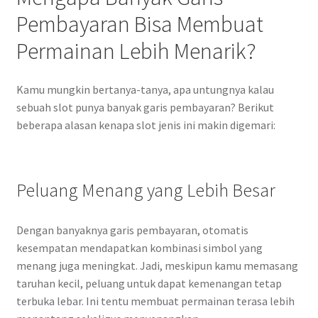
Pembayaran Bisa Membuat
Permainan Lebih Menarik?
Kamu mungkin bertanya-tanya, apa untungnya kalau
sebuah slot punya banyak garis pembayaran? Berikut
beberapa alasan kenapa slot jenis ini makin digemari:
Peluang Menang yang Lebih Besar
Dengan banyaknya garis pembayaran, otomatis
kesempatan mendapatkan kombinasi simbol yang
menang juga meningkat. Jadi, meskipun kamu memasang
taruhan kecil, peluang untuk dapat kemenangan tetap
terbuka lebar. Ini tentu membuat permainan terasa lebih