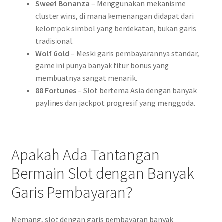
Sweet Bonanza
– Menggunakan mekanisme
cluster wins, di mana kemenangan didapat dari
kelompok simbol yang berdekatan, bukan garis
tradisional.
Wolf Gold
– Meski garis pembayarannya standar,
game ini punya banyak fitur bonus yang
membuatnya sangat menarik.
88 Fortunes
– Slot bertema Asia dengan banyak
paylines dan jackpot progresif yang menggoda.
Apakah Ada Tantangan
Bermain Slot dengan Banyak
Garis Pembayaran?
Memang, slot dengan garis pembayaran banyak