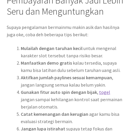
Pembayaran Banyak Jadi Lebih
Seru dan Menguntungkan
Supaya pengalaman bermainmu makin asik dan hasilnya
juga oke, coba deh beberapa tips berikut:
Mulailah dengan taruhan kecil
untuk mengenal
karakter slot tersebut tanpa risiko besar.
Manfaatkan demo gratis
kalau tersedia, supaya
kamu bisa latihan dulu sebelum taruhan uang asli.
Aktifkan jumlah paylines sesuai kemampuan
,
jangan langsung semua kalau belum yakin.
Gunakan fitur auto spin dengan bijak
,
togel
jangan sampai kehilangan kontrol saat permainan
berjalan otomatis.
Catat kemenangan dan kerugian
agar kamu bisa
evaluasi strategi bermain.
Jangan lupa istirahat
supaya tetap fokus dan