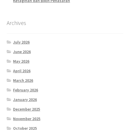
Ketagihan dan Bikin Penasaran
Archives
July 2026
June 2026
May 2026
April 2026
March 2026
February 2026
January 2026
December 2025
November 2025
October 2025