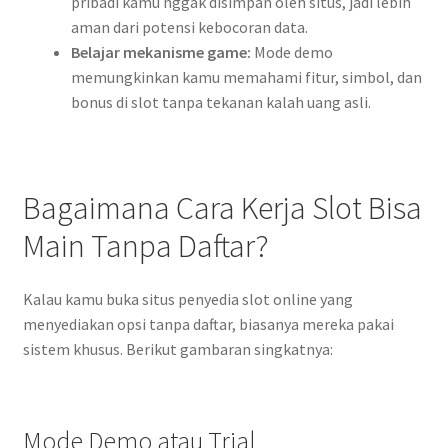
pribadi kamu nggak disimpan oleh situs, jadi lebih
aman dari potensi kebocoran data.
Belajar mekanisme game:
Mode demo
memungkinkan kamu memahami fitur, simbol, dan
bonus di slot tanpa tekanan kalah uang asli.
Bagaimana Cara Kerja Slot Bisa
Main Tanpa Daftar?
Kalau kamu buka situs penyedia slot online yang
menyediakan opsi tanpa daftar, biasanya mereka pakai
sistem khusus. Berikut gambaran singkatnya:
Mode Demo atau Trial