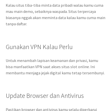
Kalau situs tiba-tiba minta data pribadi walau kamu cuma
mau main demo, sebaiknya waspada. Situs terpercaya
biasanya nggak akan meminta data kalau kamu cuma main
tanpa daftar.
Gunakan VPN Kalau Perlu
Untuk menambah lapisan keamanan dan privasi, kamu
bisa manfaatkan VPN saat akses situs slot online. Ini
membantu menjaga jejak digital kamu tetap tersembunyi.
Update Browser dan Antivirus
Pastikan browser dan antivirus kamu selalu diperbarui