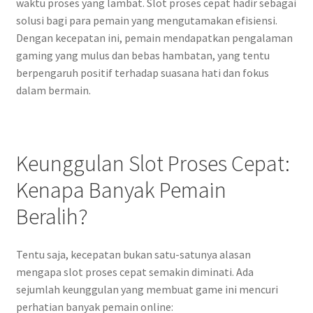
waktu proses yang lambat. Slot proses cepat hadir sebagai
solusi bagi para pemain yang mengutamakan efisiensi.
Dengan kecepatan ini, pemain mendapatkan pengalaman
gaming yang mulus dan bebas hambatan, yang tentu
berpengaruh positif terhadap suasana hati dan fokus
dalam bermain.
Keunggulan Slot Proses Cepat:
Kenapa Banyak Pemain
Beralih?
Tentu saja, kecepatan bukan satu-satunya alasan
mengapa slot proses cepat semakin diminati. Ada
sejumlah keunggulan yang membuat game ini mencuri
perhatian banyak pemain online: