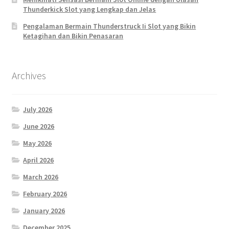
Thunderkick Slot yang Lengkap dan Jelas
Pengalaman Bermain Thunderstruck Ii Slot yang Bikin
Ketagihan dan Bikin Penasaran
Archives
July 2026
June 2026
May 2026
April 2026
March 2026
February 2026
January 2026
December 2025