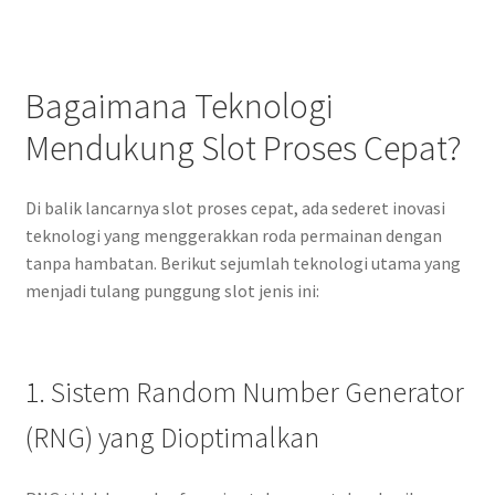
Bagaimana Teknologi
Mendukung Slot Proses Cepat?
Di balik lancarnya slot proses cepat, ada sederet inovasi
teknologi yang menggerakkan roda permainan dengan
tanpa hambatan. Berikut sejumlah teknologi utama yang
menjadi tulang punggung slot jenis ini:
1. Sistem Random Number Generator
(RNG) yang Dioptimalkan