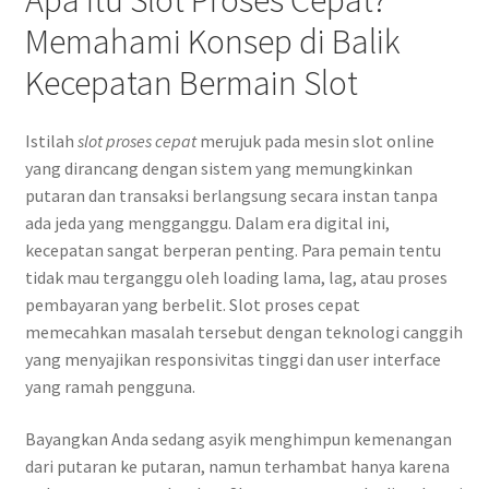
Memahami Konsep di Balik
Kecepatan Bermain Slot
Istilah
slot proses cepat
merujuk pada mesin slot online
yang dirancang dengan sistem yang memungkinkan
putaran dan transaksi berlangsung secara instan tanpa
ada jeda yang mengganggu. Dalam era digital ini,
kecepatan sangat berperan penting. Para pemain tentu
tidak mau terganggu oleh loading lama, lag, atau proses
pembayaran yang berbelit. Slot proses cepat
memecahkan masalah tersebut dengan teknologi canggih
yang menyajikan responsivitas tinggi dan user interface
yang ramah pengguna.
Bayangkan Anda sedang asyik menghimpun kemenangan
dari putaran ke putaran, namun terhambat hanya karena