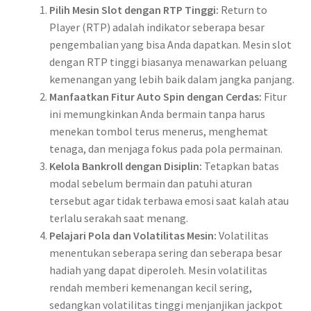
Pilih Mesin Slot dengan RTP Tinggi:
Return to
Player (RTP) adalah indikator seberapa besar
pengembalian yang bisa Anda dapatkan. Mesin slot
dengan RTP tinggi biasanya menawarkan peluang
kemenangan yang lebih baik dalam jangka panjang.
Manfaatkan Fitur Auto Spin dengan Cerdas:
Fitur
ini memungkinkan Anda bermain tanpa harus
menekan tombol terus menerus, menghemat
tenaga, dan menjaga fokus pada pola permainan.
Kelola Bankroll dengan Disiplin:
Tetapkan batas
modal sebelum bermain dan patuhi aturan
tersebut agar tidak terbawa emosi saat kalah atau
terlalu serakah saat menang.
Pelajari Pola dan Volatilitas Mesin:
Volatilitas
menentukan seberapa sering dan seberapa besar
hadiah yang dapat diperoleh. Mesin volatilitas
rendah memberi kemenangan kecil sering,
sedangkan volatilitas tinggi menjanjikan jackpot